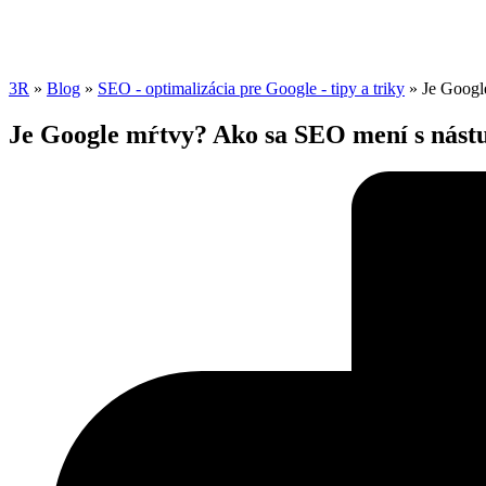
3R
»
Blog
»
SEO - optimalizácia pre Google - tipy a triky
»
Je Googl
Je Google mŕtvy? Ako sa SEO mení s ná