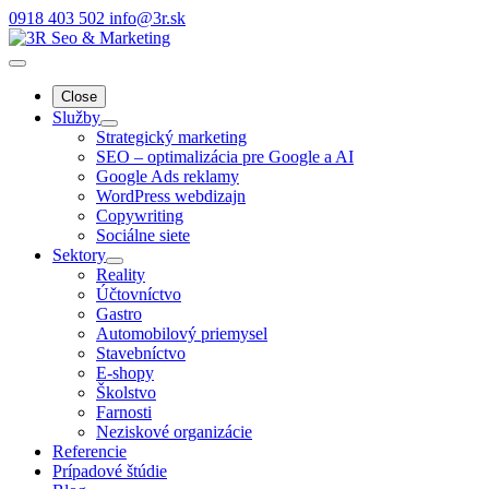
0918 403 502
info@3r.sk
Close
Služby
Strategický marketing
SEO – optimalizácia pre Google a AI
Google Ads reklamy
WordPress webdizajn
Copywriting
Sociálne siete
Sektory
Reality
Účtovníctvo
Gastro
Automobilový priemysel
Stavebníctvo
E-shopy
Školstvo
Farnosti
Neziskové organizácie
Referencie
Prípadové štúdie