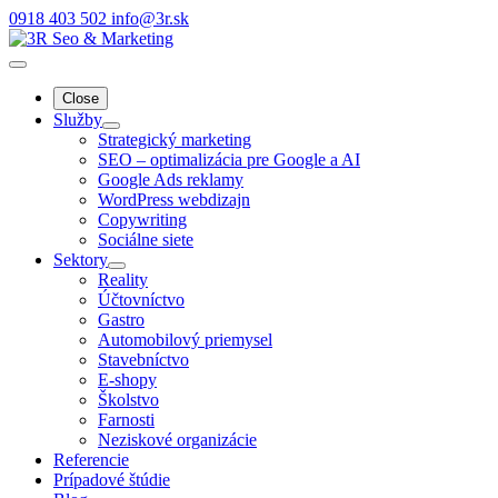
0918 403 502
info@3r.sk
Close
Služby
Strategický marketing
SEO – optimalizácia pre Google a AI
Google Ads reklamy
WordPress webdizajn
Copywriting
Sociálne siete
Sektory
Reality
Účtovníctvo
Gastro
Automobilový priemysel
Stavebníctvo
E-shopy
Školstvo
Farnosti
Neziskové organizácie
Referencie
Prípadové štúdie