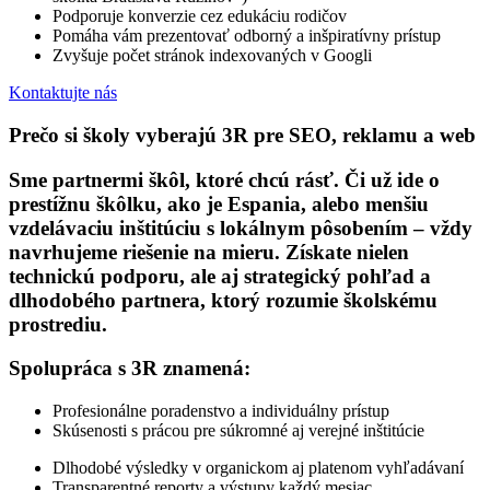
Podporuje konverzie cez edukáciu rodičov
Pomáha vám prezentovať odborný a inšpiratívny prístup
Zvyšuje počet stránok indexovaných v Googli
Kontaktujte nás
Prečo si školy vyberajú 3R pre SEO, reklamu a web
Sme partnermi škôl, ktoré chcú rásť. Či už ide o
prestížnu škôlku, ako je Espania, alebo menšiu
vzdelávaciu inštitúciu s lokálnym pôsobením – vždy
navrhujeme riešenie na mieru. Získate nielen
technickú podporu, ale aj strategický pohľad a
dlhodobého partnera, ktorý rozumie školskému
prostrediu.
Spolupráca s 3R znamená:
Profesionálne poradenstvo a individuálny prístup
Skúsenosti s prácou pre súkromné aj verejné inštitúcie
Dlhodobé výsledky v organickom aj platenom vyhľadávaní
Transparentné reporty a výstupy každý mesiac