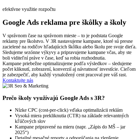
efektívne využitie rozpočtu
Google Ads reklama pre škôlky a školy
V správnom čase na správnom mieste – to je podstata Google
reklamy pre školstvo. V 3R nastavujeme kampane, ktoré sú presne
zacielené na rodičov hľadajúcich škôlku alebo školu pre svoje dieťa.
Sledujeme sezónne výkyvy a pripravujeme kampane včas, aby ste
boli viditeľní práve v čase, keď sa robia rozhodnutia.
Kampane priebežne optimalizujeme podľa výsledkov – sledujeme
počet kliknutí, zobrazení, konverzií aj návratnosť investície. Cieľom
je zabezpečiť, aby každý vynaložený cent pracoval pre váš rast.
Kontaktujte nás
Prečo školy využívajú Google Ads s 3R?
Nízke CPC (cost-per-click) vďaka optimalizácii reklám
Vysoká miera prekliknutia (CTR) na základe relevantných
kľúčových slov
Kampane pripravené na mieru (napr. „Zápis do MŠ – jar
2025“)
Detailné mesačné reporty a odporúčania na zlepšenie