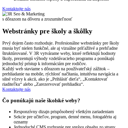
Kontaktujte nás
s dôrazom na dôveru a zrozumiteľnosť
Webstránky pre školy a škôlky
Prvý dojem často rozhoduje. Profesionálne webstránky pre školy
musia byť nielen funkčné, ale aj vizuálne príťažlivé a prehľadne
štruktúrované. V 3R vytvárame weby, ktoré reflektujú hodnoty
školy, prezentujú výhody vzdelávacieho programu a ponúkajú
jednoduchý prístup k informáciám pre rodičov.
Každý web staviame s dôrazom na používateľský zážitok –
prehliadanie na mobile, rýchlosť načítania, intuitívna navigácia a
silné výzvy k akcii, ako je „Prihlásiť dieťa“, „Kontaktovať
riaditeľku“ alebo „Zarezervovať prehliadku“.
Kontaktujte nás
Čo ponúkajú naše školské weby?
Responzívny dizajn prispôsobený všetkým zariadeniam
Sekcie pre učiteľov, program, denné menu, fotogalériu aj
oznamy
Jednoduché CMS rozhranie pre správu obsahu zo strany