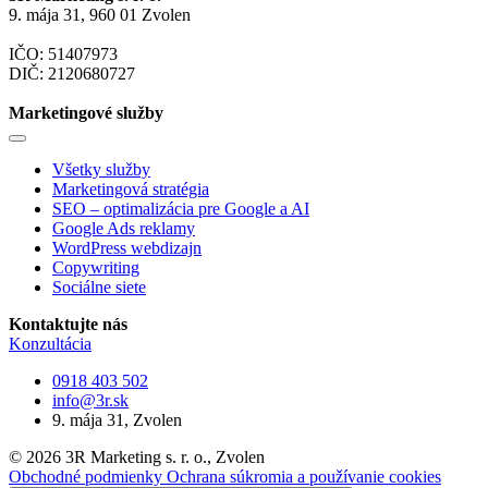
9. mája 31, 960 01 Zvolen
IČO: 51407973
DIČ: 2120680727
Marketingové služby
Všetky služby
Marketingová stratégia
SEO – optimalizácia pre Google a AI
Google Ads reklamy
WordPress webdizajn
Copywriting
Sociálne siete
Kontaktujte nás
Konzultácia
0918 403 502
info@3r.sk
9. mája 31, Zvolen
© 2026 3R Marketing s. r. o., Zvolen
Obchodné podmienky
Ochrana súkromia a používanie cookies