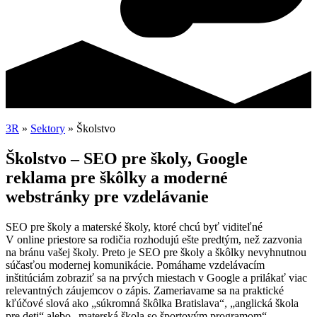
3R
»
Sektory
»
Školstvo
Školstvo – SEO pre školy, Google
reklama pre škôlky a moderné
webstránky pre vzdelávanie
SEO pre školy a materské školy, ktoré chcú byť viditeľné
V online priestore sa rodičia rozhodujú ešte predtým, než zazvonia
na bránu vašej školy. Preto je SEO pre školy a škôlky nevyhnutnou
súčasťou modernej komunikácie. Pomáhame vzdelávacím
inštitúciám zobraziť sa na prvých miestach v Google a prilákať viac
relevantných záujemcov o zápis. Zameriavame sa na praktické
kľúčové slová ako „súkromná škôlka Bratislava“, „anglická škola
pre deti“ alebo „materská škola so športovým programom“.