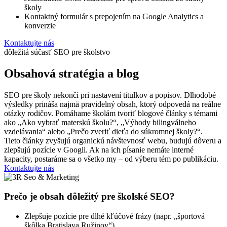
školy
Kontaktný formulár s prepojením na Google Analytics a
konverzie
Kontaktujte nás
dôležitá súčasť SEO pre školstvo
Obsahová stratégia a blog
SEO pre školy nekončí pri nastavení titulkov a popisov. Dlhodobé
výsledky prináša najmä pravidelný obsah, ktorý odpovedá na reálne
otázky rodičov. Pomáhame školám tvoriť blogové články s témami
ako „Ako vybrať materskú školu?“, „Výhody bilingválneho
vzdelávania“ alebo „Prečo zveriť dieťa do súkromnej školy?“.
Tieto články zvyšujú organickú návštevnosť webu, budujú dôveru a
zlepšujú pozície v Googli. Ak na ich písanie nemáte interné
kapacity, postaráme sa o všetko my – od výberu tém po publikáciu.
Kontaktujte nás
Prečo je obsah dôležitý pre školské SEO?
Zlepšuje pozície pre dlhé kľúčové frázy (napr. „športová
škôlka Bratislava Ružinov“)