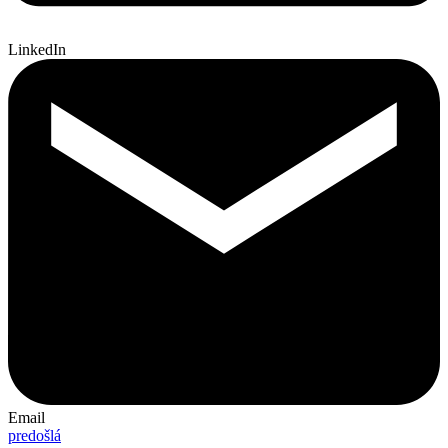
LinkedIn
Email
predošlá