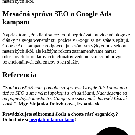
materských škôl.
Mesačná správa SEO a Google Ads
kampaní
Napriek tomu, že klient sa rozhodol nepridávať pravidelné blogové
články na svoju webstránku, pozície v Googli sa neustále zlepšujú.
Google Ads kampane zodpovedajú sezónnym výkyvom v sektore
materských škôl, ale každým rokom zaznamenávame nárast
odoslaných formulárov či telefonátov vedeniu škôlky od nových
potencionálnych záujemcov o ich služby.
Referencia
“Spoločnosť 3R nám pomáha so správou Google Ads kampaní a
tiež so SEO a sme veľmi spokojní s ich službami. Nachádzame sa
na popredných miestach v Googli pre všetky naše hlavné kľúčové
slová.”
Mgr. Stojanka Dolezhajova, Espania.sk
Prevádzkujete súkromnú školu a chcete rásť organicky?
Dohodnite si
bezplatnú konzultáciu
!