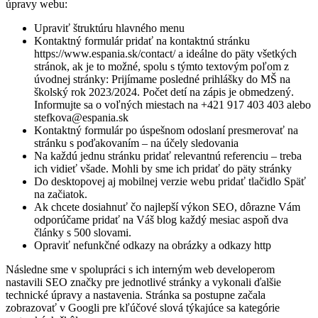
úpravy webu:
Upraviť štruktúru hlavného menu
Kontaktný formulár pridať na kontaktnú stránku
https://www.espania.sk/contact/ a ideálne do päty všetkých
stránok, ak je to možné, spolu s týmto textovým poľom z
úvodnej stránky: Prijímame posledné prihlášky do MŠ na
školský rok 2023/2024. Počet detí na zápis je obmedzený.
Informujte sa o voľných miestach na +421 917 403 403 alebo
stefkova@espania.sk
Kontaktný formulár po úspešnom odoslaní presmerovať na
stránku s poďakovaním – na účely sledovania
Na každú jednu stránku pridať relevantnú referenciu – treba
ich vidieť všade. Mohli by sme ich pridať do päty stránky
Do desktopovej aj mobilnej verzie webu pridať tlačidlo Späť
na začiatok.
Ak chcete dosiahnuť čo najlepší výkon SEO, dôrazne Vám
odporúčame pridať na Váš blog každý mesiac aspoň dva
články s 500 slovami.
Opraviť nefunkčné odkazy na obrázky a odkazy http
Následne sme v spolupráci s ich interným web developerom
nastavili SEO značky pre jednotlivé stránky a vykonali ďalšie
technické úpravy a nastavenia. Stránka sa postupne začala
zobrazovať v Googli pre kľúčové slová týkajúce sa kategórie