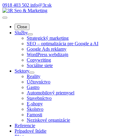
0918 403 502
info@3r.sk
Close
Služby
Strategický marketing
SEO – optimalizácia pre Google a AI
Google Ads reklamy
WordPress webdizajn
Copywriting
Sociálne siete
Sektory
Reality
Účtovníctvo
Gastro
Automobilový priemysel
Stavebníctvo
E-shopy
Školstvo
Farnosti
Neziskové organizácie
Referencie
Prípadové štúdie