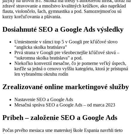
jazyky na úrovni B1. Škôlka má triedy s atmosférou ihrísk, dôraz na
zdravé stravovanie a množstvo kvalitných krúžkov, ako napríklad
flauta, violončelo, šach, gymnastika a pod. Samozrejmosťou sú
kurzy korčuľovania a plávania.
Dosiahnuté SEO a Google Ads výsledky
Umiestnenie v rámci top 5 v Googli pre kľúčové slovo
“anglicka skolka bratislava”
Prvá strana v Googli pre všeobecnejšie kľúčové slová –
“sukromna skolka bratislava” a pod.
Niekoľko konverzií mesačne, čo je pomerne veľký úspech,
keďže sa jedná o cenovo vyššiu kategóriu, ktorá je prístupná
len vybranému okruhu rodín
Zrealizované online marketingové služby
Nastavenie SEO a Google Ads
Mesačná správa SEO a Google Ads – od marca 2023
Príbeh – založenie SEO a Google Ads
Počas prvého mesiaca sme materskej škole Espania navrhli tieto