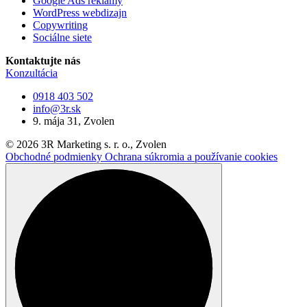
Google Ads reklamy
WordPress webdizajn
Copywriting
Sociálne siete
Kontaktujte nás
Konzultácia
0918 403 502
info@3r.sk
9. mája 31, Zvolen
© 2026 3R Marketing s. r. o., Zvolen
Obchodné podmienky
Ochrana súkromia a používanie cookies